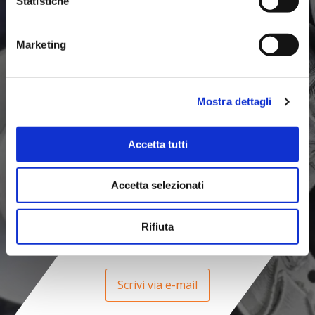
Statistiche
Whatsapp
Marketing
Entra in chat
Mostra dettagli
Telefono
Accetta tutti
Chiama ora
Accetta selezionati
Rifiuta
E-mail
Scrivi via e-mail